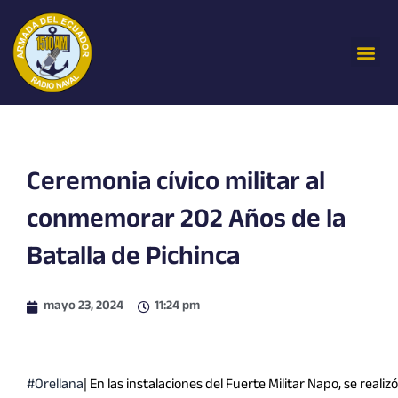
Ir
al
Me
contenido
Ceremonia cívico militar al
conmemorar 202 Años de la
Batalla de Pichinca
mayo 23, 2024
11:24 pm
#Orellana
| En las instalaciones del Fuerte Militar Napo, se realizó