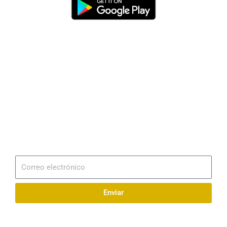
Dirección
Av. 25 de Julio – Base Naval Sur
Teléfonos
0994209939
Email
info@radionaval.com.ec
Suscribirme
Correo
electrónico
Enviar