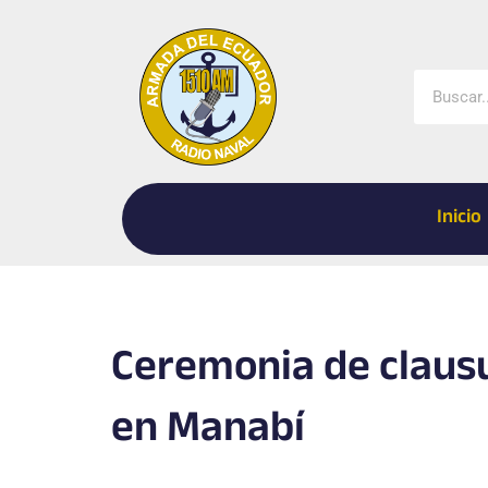
Ir
al
contenido
Buscar
Inicio
Ceremonia de clausu
en Manabí