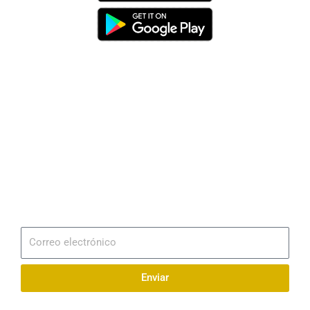
Dirección
Av. 25 de Julio – Base Naval Sur
Teléfonos
0994209939
Email
info@radionaval.com.ec
Suscribirme
Correo
electrónico
Enviar