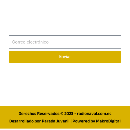
Email
info@radionaval.com.ec
Suscribirme
Correo
electrónico
Enviar
Síguenos en redes
F
I
T
a
n
w
c
s
i
e
t
t
Derechos Reservados © 2023 - radionaval.com.ec
b
a
t
Desarrollado por
Parada Juvenil
| Powered by
MakroDigital
o
g
e