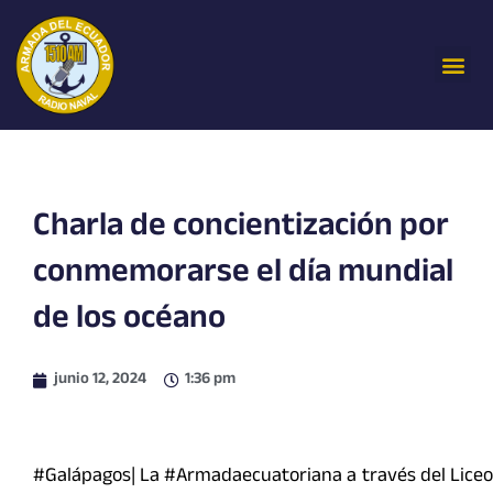
Ir
al
Me
contenido
Charla de concientización por
conmemorarse el día mundial
de los océano
junio 12, 2024
1:36 pm
#Galápagos| La #Armadaecuatoriana a través del Liceo