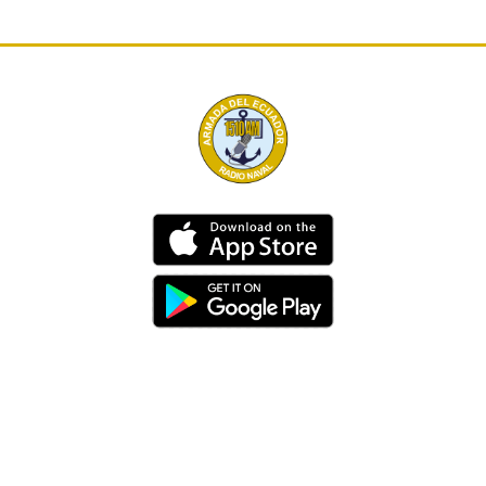
Dirección
Av. 25 de Julio – Base Naval Sur
Teléfonos
0994209939