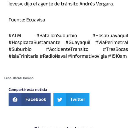
leves», dijo el agente de tránsito Andrés Vergara.
Fuente: Ecuavisa
#ATM #BatallonSuburbio #HospGuayaquil
#HospIcazaBustamante #Guayaquil #ViaPerimetral
#Suburbio #AccidenteTransito #TresBocas
#IslaTrinitaria #RadioNaval #InformativoVigia #1510am
Lcdo. Rafael Pombo
Compartir esta noticia
Facebook
Twitter