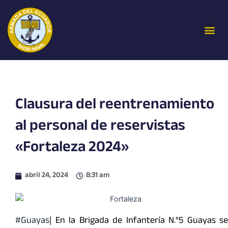
Ir
al
Me
contenido
Clausura del reentrenamiento
al personal de reservistas
«Fortaleza 2024»
abril 24, 2024
8:31 am
#Guayas
| En la Brigada de Infantería N.°5 Guayas se