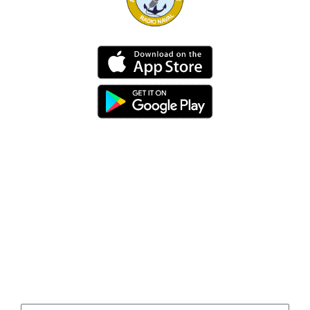
Dirección
Av. 25 de Julio – Base Naval Sur
Teléfonos
0994209939
Email
info@radionaval.com.ec
Suscribirme