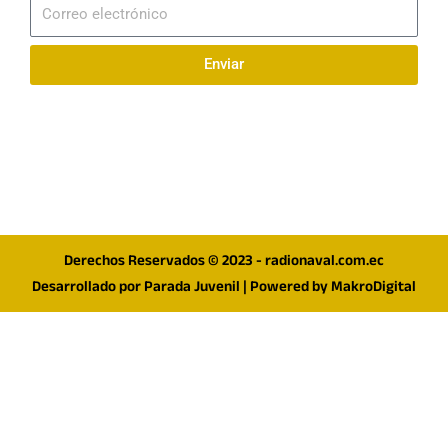
Correo
electrónico
Enviar
Síguenos en redes
F
I
T
a
n
w
c
s
i
e
t
t
Derechos Reservados © 2023 - radionaval.com.ec
b
a
t
Desarrollado por
Parada Juvenil
| Powered by
MakroDigital
o
g
e
o
r
r
k
a
m