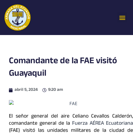
Ir
al
Me
contenido
Comandante de la FAE visitó
Guayaquil
abril 5, 2024
9:20 am
El señor general del aire Celiano Cevallos Calderón,
comandante general de la
Fuerza AÉREA Ecuatoriana
(FAE) visitó las unidades militares de la ciudad de