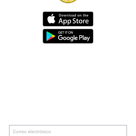
Dirección
Av. 25 de Julio – Base Naval Sur
Teléfonos
0994209939
Email
info@radionaval.com.ec
Suscribirme
Correo
electrónico