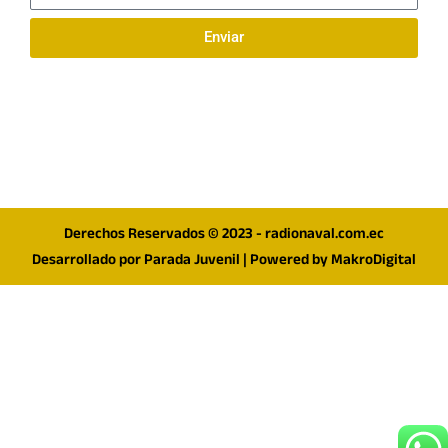
Enviar
Síguenos en redes
F
I
T
a
n
w
c
s
i
e
t
t
Derechos Reservados © 2023 - radionaval.com.ec
b
a
t
Desarrollado por
Parada Juvenil
| Powered by
MakroDigital
o
g
e
o
r
r
k
a
m