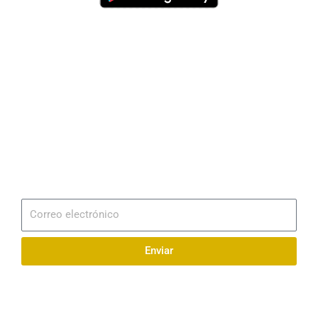
Dirección
Av. 25 de Julio – Base Naval Sur
Teléfonos
0994209939
Email
info@radionaval.com.ec
Suscribirme
Correo
electrónico
Enviar
Síguenos en redes