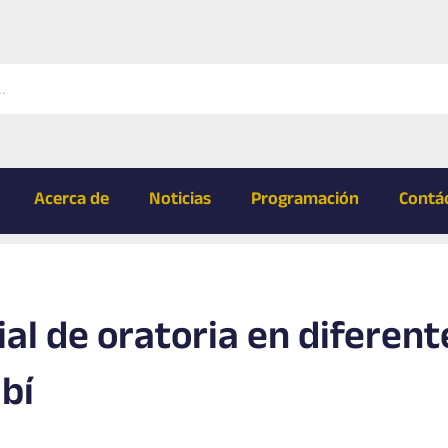
Acerca de
Noticias
Programación
Contá
al de oratoria en diferent
bí