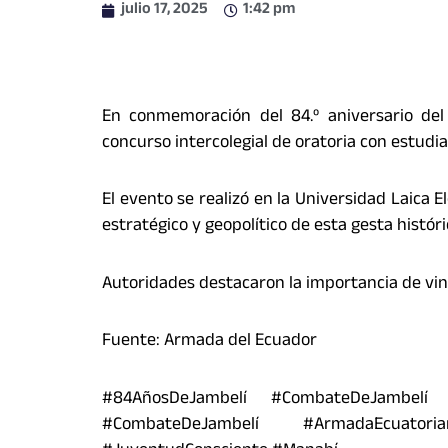
julio 17, 2025
1:42 pm
En conmemoración del 84.º aniversario de
concurso intercolegial de oratoria con estudi
El evento se realizó en la Universidad Laica 
estratégico y geopolítico de esta gesta históri
Autoridades destacaron la importancia de vinc
Fuente: Armada del Ecuador
#84AñosDeJambelí #CombateDeJambelí #P
#CombateDeJambelí #ArmadaEcuatori