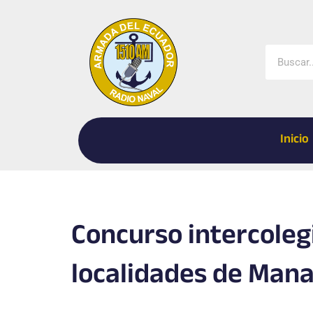
Ir
al
contenido
Buscar
Inicio
Concurso intercolegi
localidades de Mana