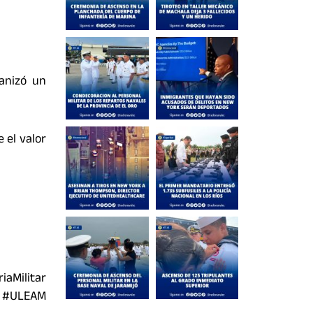
anizó un
 el valor
aMilitar
 #ULEAM