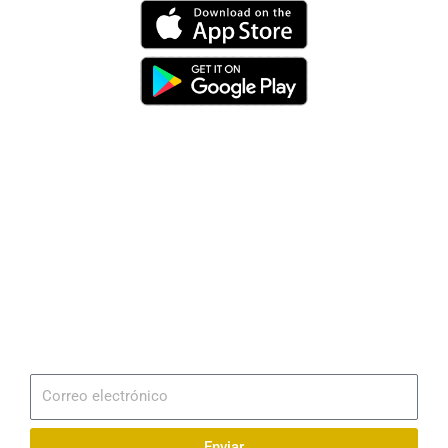
Dirección
Av. 25 de Julio – Base Naval Sur
Teléfonos
0994209939
Email
info@radionaval.com.ec
Suscribirme
Correo
electrónico
Enviar