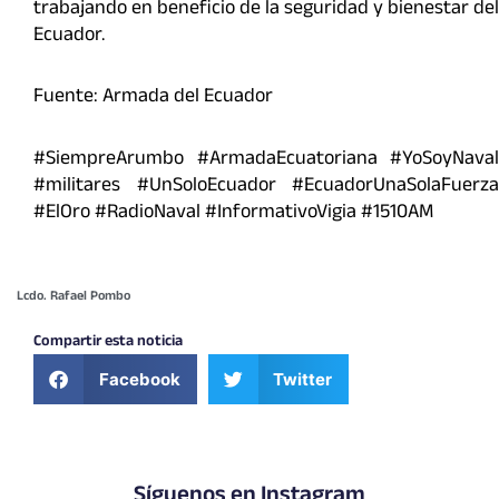
trabajando en beneficio de la seguridad y bienestar del
Ecuador.
Fuente: Armada del Ecuador
#SiempreArumbo #ArmadaEcuatoriana #YoSoyNaval
#militares #UnSoloEcuador #EcuadorUnaSolaFuerza
#ElOro #RadioNaval #InformativoVigia #1510AM
Lcdo. Rafael Pombo
Compartir esta noticia
Facebook
Twitter
Síguenos en Instagram