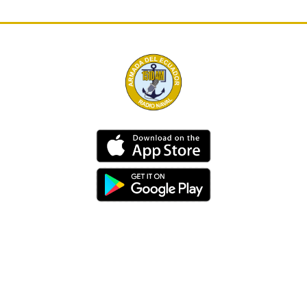
Dirección
Av. 25 de Julio – Base Naval Sur
Teléfonos
0994209939