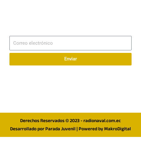
Email
info@radionaval.com.ec
Suscribirme
Correo
electrónico
Enviar
Síguenos en redes
F
I
T
a
n
w
c
s
i
e
t
t
Derechos Reservados © 2023 - radionaval.com.ec
b
a
t
Desarrollado por
Parada Juvenil
| Powered by
MakroDigital
o
g
e
o
r
r