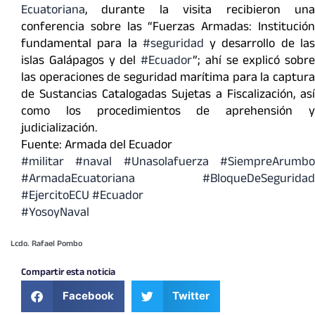
Ecuatoriana
, durante la visita recibieron una
conferencia sobre las “Fuerzas Armadas: Institución
fundamental para la
#seguridad
y desarrollo de la
islas Galápagos y del
#Ecuador
”; ahí se explicó sobre
las operaciones de seguridad marítima para la captura
de Sustancias Catalogadas Sujetas a Fiscalización, así
como los procedimientos de aprehensión y
judicialización.
Fuente: Armada del Ecuador
#militar
#naval
#Unasolafuerza
#SiempreArumb
#ArmadaEcuatoriana #BloqueDeSeguridad
#EjercitoECU #Ecuador
#YosoyNaval
Lcdo. Rafael Pombo
Compartir esta noticia
Facebook
Twitter