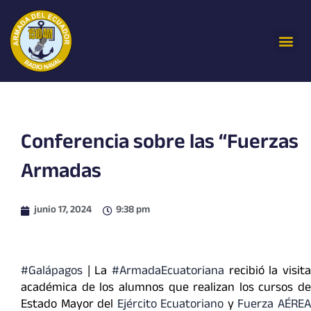
Ir
al
Me
contenido
Conferencia sobre las “Fuerzas
Armadas
junio 17, 2024
9:38 pm
#Galápagos
| La
#ArmadaEcuatoriana
recibió la visita
académica de los alumnos que realizan los cursos de
Estado Mayor del
Ejército Ecuatoriano
y
Fuerza AÉRE