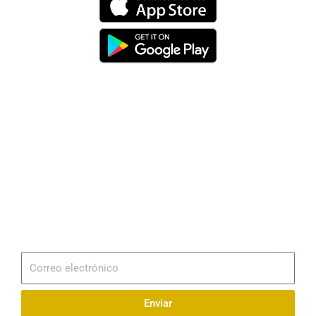
Dirección
Av. 25 de Julio – Base Naval Sur
Teléfonos
0994209939
Email
info@radionaval.com.ec
Suscribirme
Correo
electrónico
Enviar