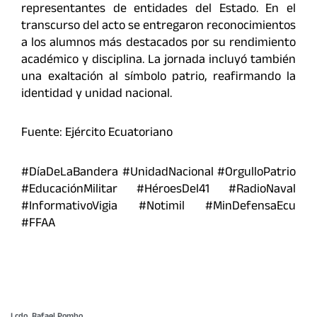
representantes de entidades del Estado. En el
transcurso del acto se entregaron reconocimientos
a los alumnos más destacados por su rendimiento
académico y disciplina. La jornada incluyó también
una exaltación al símbolo patrio, reafirmando la
identidad y unidad nacional.
Fuente: Ejército Ecuatoriano
#DíaDeLaBandera #UnidadNacional #OrgulloPatrio
#EducaciónMilitar #HéroesDel41 #RadioNaval
#InformativoVigia #Notimil #MinDefensaEcu
#FFAA
Lcdo. Rafael Pombo