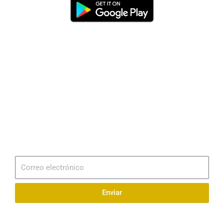
Dirección
Av. 25 de Julio – Base Naval Sur
Teléfonos
0994209939
Email
info@radionaval.com.ec
Suscribirme
Correo
electrónico
Enviar