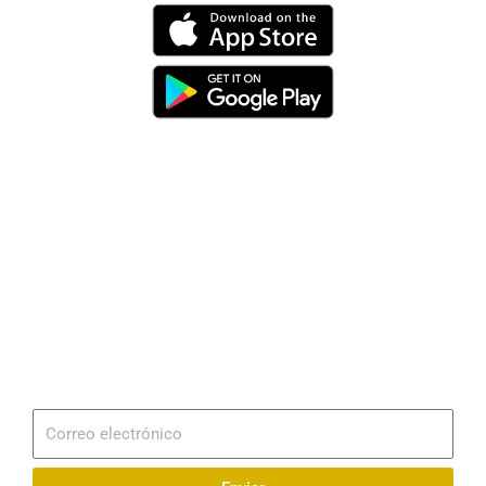
Dirección
Av. 25 de Julio – Base Naval Sur
Teléfonos
0994209939
Email
info@radionaval.com.ec
Suscribirme
Correo
electrónico