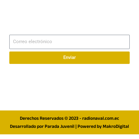
Email
info@radionaval.com.ec
Suscribirme
Correo
electrónico
Enviar
Síguenos en redes
F
I
T
a
n
w
c
s
i
e
t
t
Derechos Reservados © 2023 - radionaval.com.ec
b
a
t
Desarrollado por
Parada Juvenil
| Powered by
MakroDigital
o
g
e
o
r
r