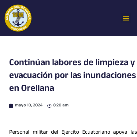
Ir
al
Me
contenido
Continúan labores de limpieza y
evacuación por las inundaciones
en Orellana
mayo 10, 2024
8:20 am
Personal militar del Ejército Ecuatoriano apoya las