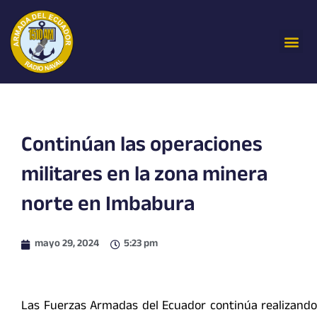
Ir
al
Me
contenido
Continúan las operaciones
militares en la zona minera
norte en Imbabura
mayo 29, 2024
5:23 pm
Las Fuerzas Armadas del Ecuador continúa realizando