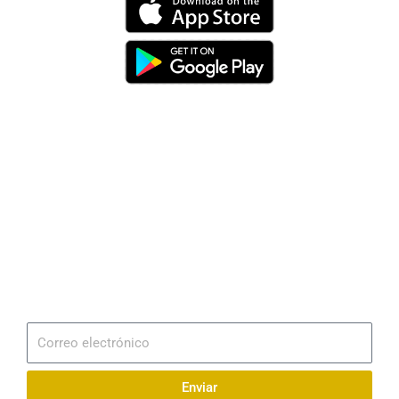
Dirección
Av. 25 de Julio – Base Naval Sur
Teléfonos
0994209939
Email
info@radionaval.com.ec
Suscribirme
Correo
electrónico
Enviar