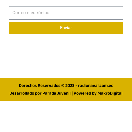
Suscribirme
Correo
electrónico
Enviar
Síguenos en redes
F
I
T
a
n
w
c
s
i
e
t
t
Derechos Reservados © 2023 - radionaval.com.ec
b
a
t
Desarrollado por
Parada Juvenil
| Powered by
MakroDigital
o
g
e
o
r
r
k
a
m