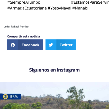
#SiempreArumbo #EstamosParaServir
#ArmadaEcuatoriana #YosoyNaval #Manabí
Lcdo. Rafael Pombo
Compartir esta noticia
Facebook
Twitter
Síguenos en Instagram