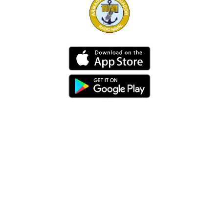
Dirección
Av. 25 de Julio – Base Naval Sur
Teléfonos
0994209939
Email
info@radionaval.com.ec