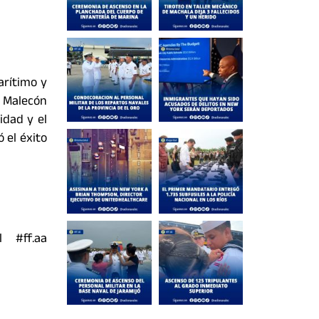
arítimo y
l Malecón
idad y el
 el éxito
l #ff.aa