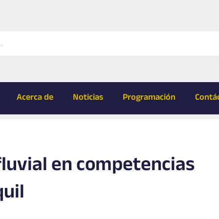
Acerca de
Noticias
Programación
Contá
fluvial en competencias
uil