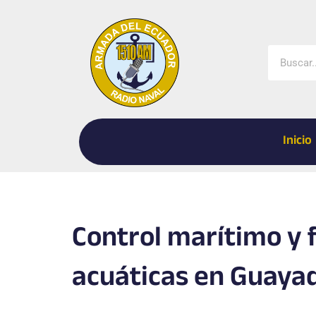
Ir
al
contenido
Buscar
Inicio
Control marítimo y 
acuáticas en Guayaq