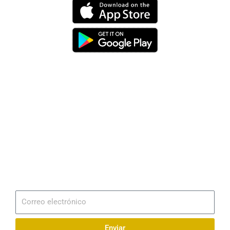
Dirección
Av. 25 de Julio – Base Naval Sur
Teléfonos
0994209939
Email
info@radionaval.com.ec
Suscribirme
Correo
electrónico
Enviar