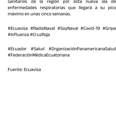
sanitarios de la región por esta nueva ola de
enfermedades respiratorias que llegará a su pico
máximo en unas cinco semanas.
#Ecuavisa #RadioNaval #SoyNaval #Covid-19 #Gripe
#Influenza #CruzRoja
#Ecuador #Salud #OrganizaciónPanamericanaSalud
#FederaciónMédicaEcuatoriana
Fuente: Ecuavisa