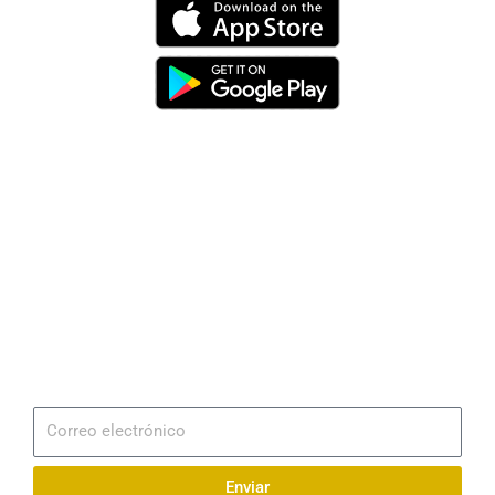
Dirección
Av. 25 de Julio – Base Naval Sur
Teléfonos
0994209939
Email
info@radionaval.com.ec
Suscribirme
Correo
electrónico
Enviar