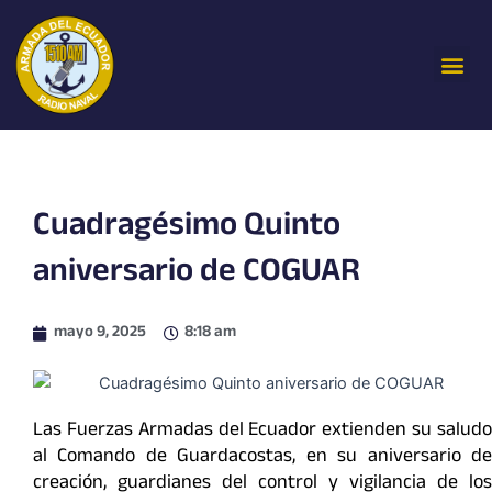
Ir
al
Me
contenido
Cuadragésimo Quinto
aniversario de COGUAR
mayo 9, 2025
8:18 am
Las Fuerzas Armadas del Ecuador extienden su saludo
al Comando de Guardacostas, en su aniversario de
creación, guardianes del control y vigilancia de los