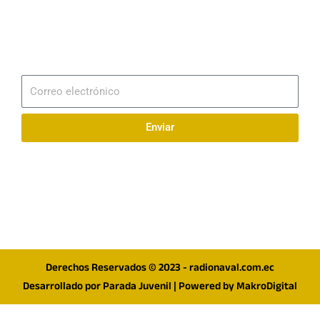
Email
info@radionaval.com.ec
Suscribirme
Correo
electrónico
Enviar
Síguenos en redes
F
I
T
a
n
w
c
s
i
e
t
t
Derechos Reservados © 2023 - radionaval.com.ec
b
a
t
Desarrollado por
Parada Juvenil
| Powered by
MakroDigital
o
g
e
o
r
r