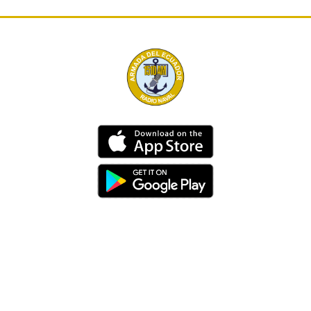
Dirección
Av. 25 de Julio – Base Naval Sur
Teléfonos
0994209939