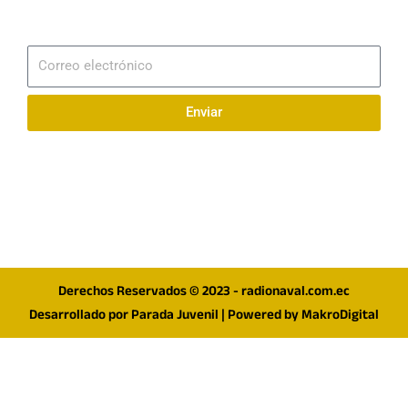
Suscribirme
Correo
electrónico
Enviar
Síguenos en redes
F
I
T
a
n
w
c
s
i
e
t
t
Derechos Reservados © 2023 - radionaval.com.ec
b
a
t
Desarrollado por
Parada Juvenil
| Powered by
MakroDigital
o
g
e
o
r
r
k
a
m