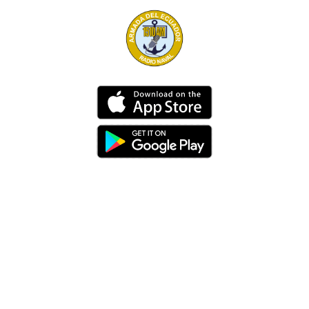
Dirección
Av. 25 de Julio – Base Naval Sur
Teléfonos
0994209939
Email
info@radionaval.com.ec