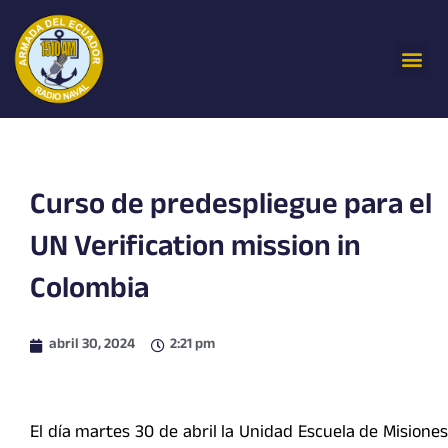
Ir
al
Me
contenido
Curso de predespliegue para el
UN Verification mission in
Colombia
abril 30, 2024
2:21 pm
El día martes 30 de abril la Unidad Escuela de Misiones