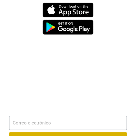
Dirección
Av. 25 de Julio – Base Naval Sur
Teléfonos
0994209939
Email
info@radionaval.com.ec
Suscribirme
Correo
electrónico