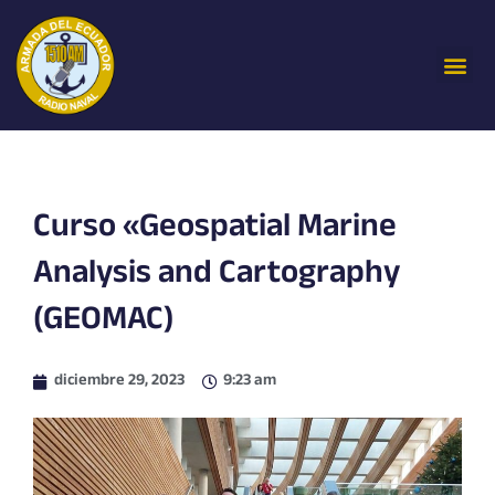
Ir
al
Me
contenido
Curso «Geospatial Marine
Analysis and Cartography
(GEOMAC)
diciembre 29, 2023
9:23 am