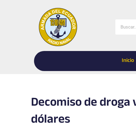
Ir
al
contenido
Buscar
Inicio
Decomiso de droga v
dólares