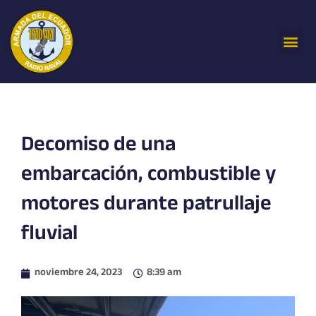
Ir
al
Me
contenido
Decomiso de una
embarcación, combustible y
motores durante patrullaje
fluvial
noviembre 24, 2023
8:39 am