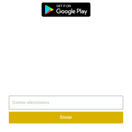
Dirección
Av. 25 de Julio – Base Naval Sur
Teléfonos
0994209939
Email
info@radionaval.com.ec
Suscribirme
Correo
electrónico
Enviar