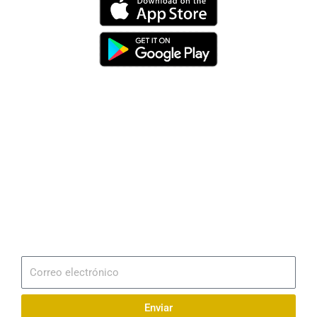
Dirección
Av. 25 de Julio – Base Naval Sur
Teléfonos
0994209939
Email
info@radionaval.com.ec
Suscribirme
Correo
electrónico
Enviar