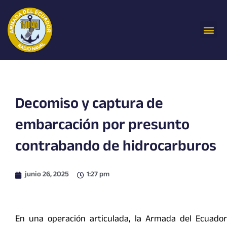
Ir
al
Me
contenido
Decomiso y captura de
embarcación por presunto
contrabando de hidrocarburos
junio 26, 2025
1:27 pm
En una operación articulada, la Armada del Ecuador