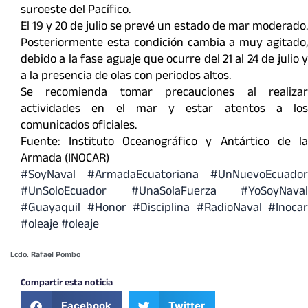
suroeste del Pacífico.
El 19 y 20 de julio se prevé un estado de mar moderado.
Posteriormente esta condición cambia a muy agitado,
debido a la fase aguaje que ocurre del 21 al 24 de julio y
a la presencia de olas con periodos altos.
Se recomienda tomar precauciones al realizar
actividades en el mar y estar atentos a los
comunicados oficiales.
Fuente: Instituto Oceanográfico y Antártico de la
Armada (INOCAR)
#SoyNaval
#ArmadaEcuatoriana
#UnNuevoEcuador
#UnSoloEcuador
#UnaSolaFuerza
#YoSoyNaval
#Guayaquil
#Honor
#Disciplina
#RadioNaval
#Inocar
#oleaje
#oleaje
Lcdo. Rafael Pombo
Compartir esta noticia
Facebook
Twitter