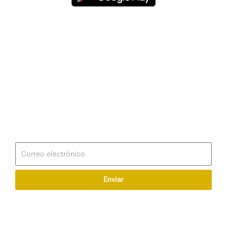
Dirección
Av. 25 de Julio – Base Naval Sur
Teléfonos
0994209939
Email
info@radionaval.com.ec
Suscribirme
Correo
electrónico
Enviar
Síguenos en redes