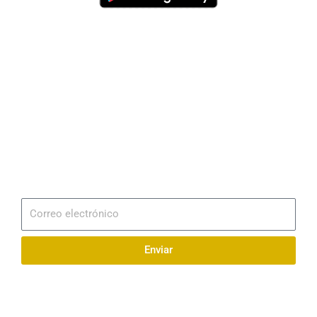
Dirección
Av. 25 de Julio – Base Naval Sur
Teléfonos
0994209939
Email
info@radionaval.com.ec
Suscribirme
Correo
electrónico
Enviar
Síguenos en redes