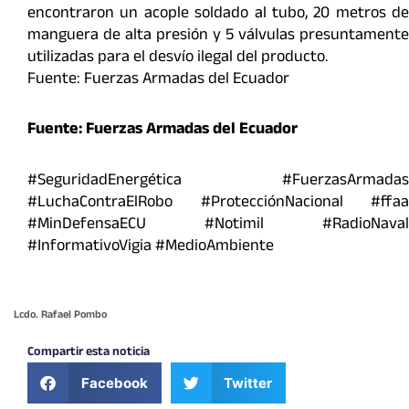
encontraron un acople soldado al tubo, 20 metros de
manguera de alta presión y 5 válvulas presuntamente
utilizadas para el desvío ilegal del producto.
Fuente: Fuerzas Armadas del Ecuador
Fuente: Fuerzas Armadas del Ecuador
#SeguridadEnergética #FuerzasArmadas
#LuchaContraElRobo #ProtecciónNacional #ffaa
#MinDefensaECU #Notimil #RadioNaval
#InformativoVigia #MedioAmbiente
Lcdo. Rafael Pombo
Compartir esta noticia
Facebook
Twitter