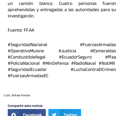
un camión blanco. Cuatro personas fueron
aprehendidas y entregadas a las autoridades para su
investigación.
Fuente: FF.AA
#SeguridadNacional #FuerzasArmadas
#OperativoMuisne #Justicia #Esmeraldas
#CombustibleIlegal #EcuadorSeguro #ffaa
#PoliciaNacional #MinDefensa #RadioNaval #NotiMil
#SeguridadEcuador #LuchaContraElCrimen
#FuerzasArmadasEC
Lcdo. Rafael Pombo
Compartir esta noticia
Facebook
Twitter