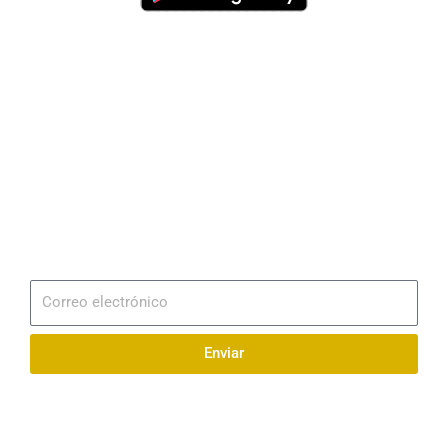
Dirección
Av. 25 de Julio – Base Naval Sur
Teléfonos
0994209939
Email
info@radionaval.com.ec
Suscribirme
Correo
electrónico
Enviar
Síguenos en redes