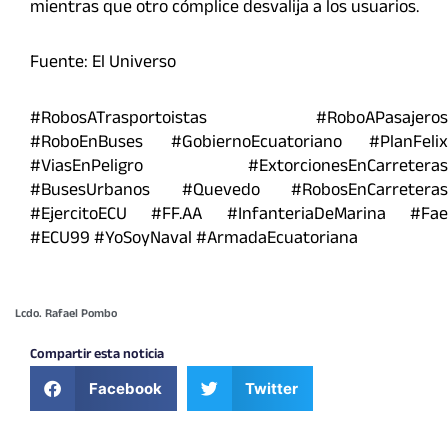
mientras que otro cómplice desvalija a los usuarios.
Fuente: El Universo
#RobosATrasportoistas #RoboAPasajeros
#RoboEnBuses #GobiernoEcuatoriano #PlanFelix
#ViasEnPeligro #ExtorcionesEnCarreteras
#BusesUrbanos #Quevedo #RobosEnCarreteras
#EjercitoECU #FF.AA #InfanteriaDeMarina #Fae
#ECU99 #YoSoyNaval #ArmadaEcuatoriana
Lcdo. Rafael Pombo
Compartir esta noticia
Facebook
Twitter