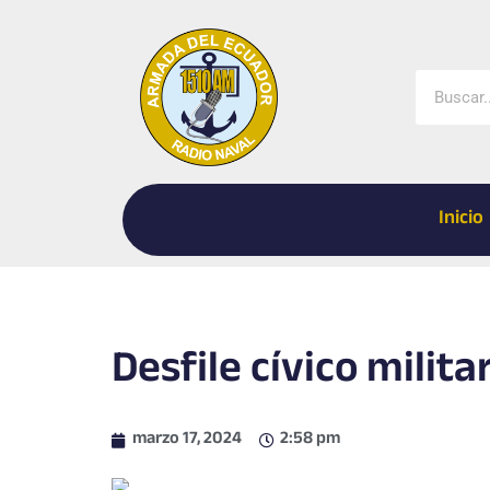
Ir
al
contenido
Buscar
Inicio
Desfile cívico milit
marzo 17, 2024
2:58 pm