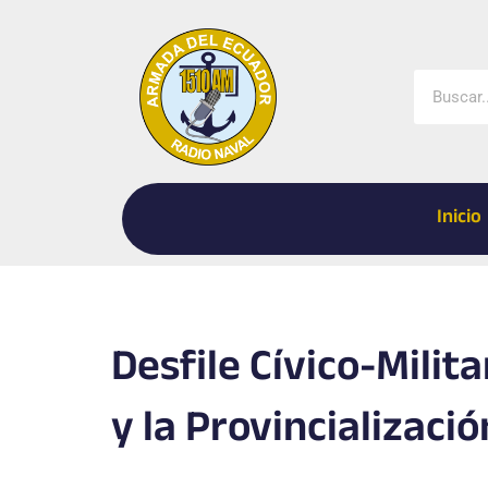
Ir
al
contenido
Buscar
Inicio
Desfile Cívico-Milita
y la Provincializaci