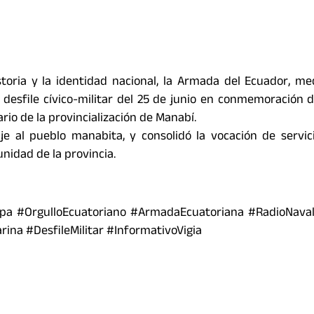
ria y la identidad nacional, la Armada del Ecuador, me
 desfile cívico-militar del 25 de junio en conmemoración d
ario de la provincialización de Manabí.
aje al pueblo manabita, y consolidó la vocación de servic
nidad de la provincia.
pa #OrgulloEcuatoriano #ArmadaEcuatoriana #RadioNava
ina #DesfileMilitar #InformativoVigia