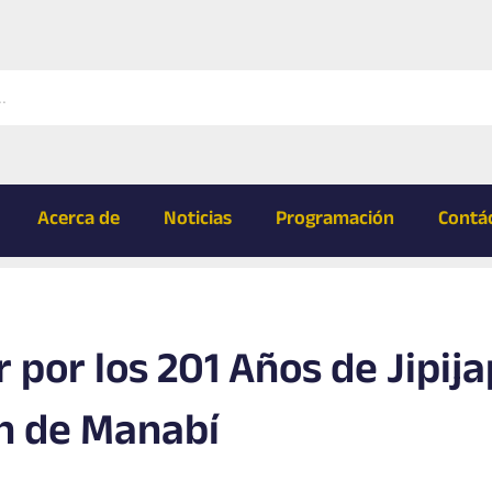
Acerca de
Noticias
Programación
Contá
r por los 201 Años de Jipij
ón de Manabí