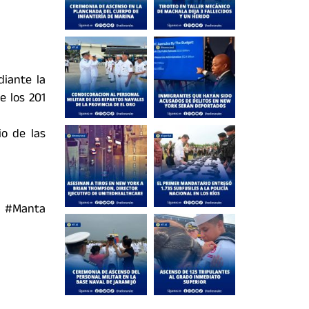
diante la
e los 201
io de las
l #Manta