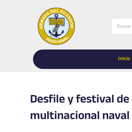
Ir
al
contenido
Buscar
Inicio
Desfile y festival de 
multinacional naval