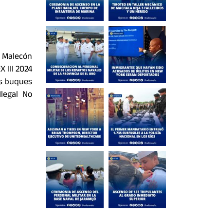
l Malecón
X III 2024
es buques
Ilegal No