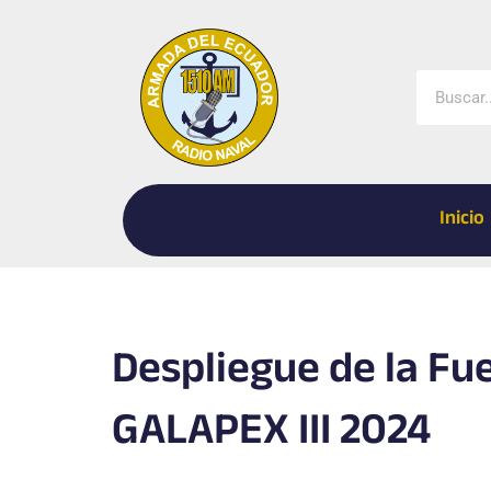
Ir
al
contenido
Buscar
Inicio
Despliegue de la Fu
GALAPEX III 2024