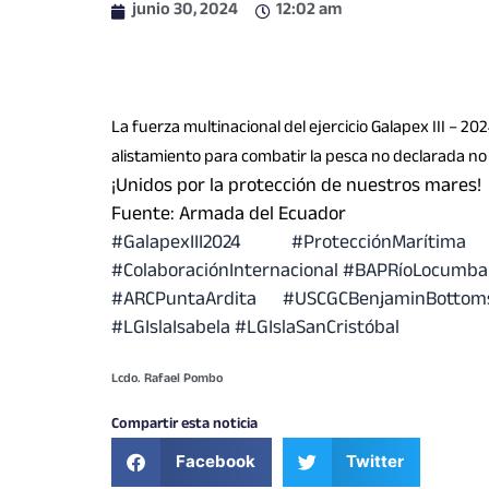
junio 30, 2024
12:02 am
La fuerza multinacional del ejercicio Galapex III – 2
alistamiento para combatir la pesca no declarada n
¡Unidos por la protección de nuestros mares!
Fuente: Armada del Ecuador
#GalapexIII2024
#ProtecciónMarítima
#ColaboraciónInternacional
#BAPRíoLocumba
#ARCPuntaArdita
#USCGCBenjaminBottom
#LGIslaIsabela
#LGIslaSanCristóbal
Lcdo. Rafael Pombo
Compartir esta noticia
Facebook
Twitter