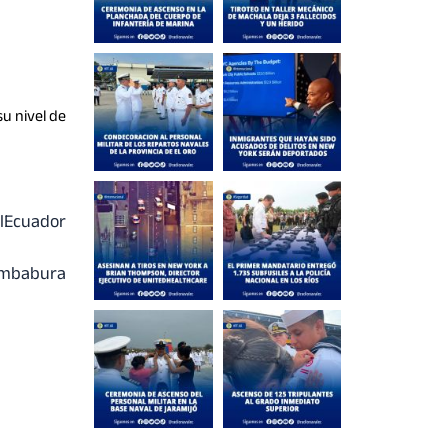
su nivel de
lEcuador
mbabura