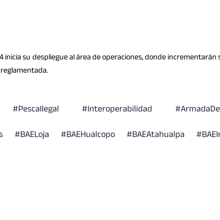
024 inicia su despliegue al área de operaciones, donde incrementarán 
o reglamentada.
#PescaIlegal
#Interoperabilidad
#ArmadaDe
s
#BAELoja
#BAEHualcopo
#BAEAtahualpa
#BAEI