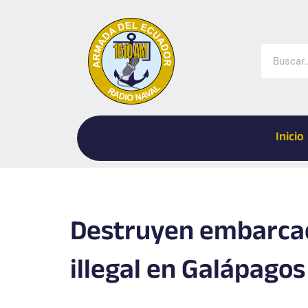
Ir
al
contenido
Buscar
Inicio
Destruyen embarcac
illegal en Galápagos