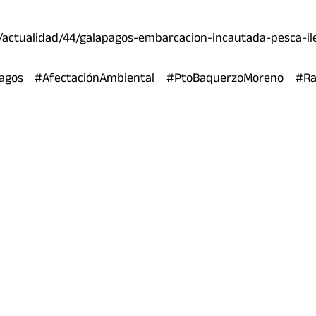
as/actualidad/44/galapagos-embarcacion-incautada-pesca-il
pagos #AfectaciónAmbiental #PtoBaquerzoMoreno #Ra