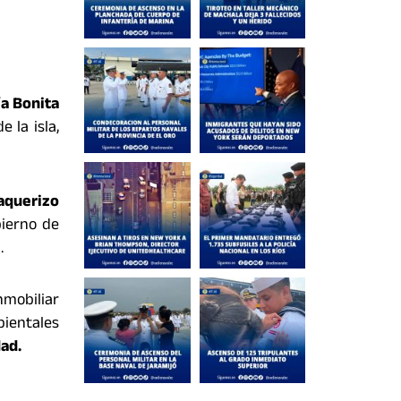
a Bonita
 la isla,
aquerizo
bierno de
.
mobiliar
bientales
ad.