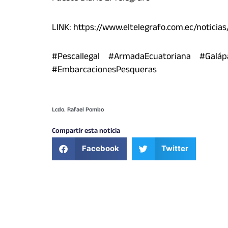
LINK: https://www.eltelegrafo.com.ec/notici
#PescaIlegal #ArmadaEcuatoriana #Galá
#EmbarcacionesPesqueras
Lcdo. Rafael Pombo
Compartir esta noticia
Facebook
Twitter