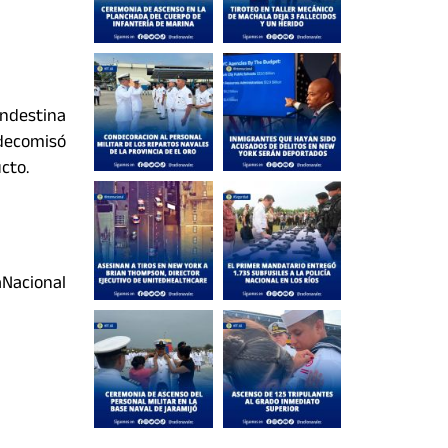
andestina
 decomisó
cto.
Nacional