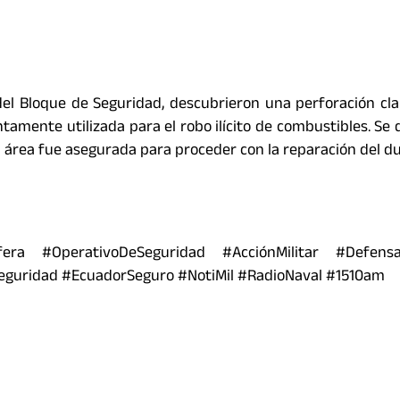
el Bloque de Seguridad, descubrieron una perforación cl
ntamente utilizada para el robo ilícito de combustibles. Se
el área fue asegurada para proceder con la reparación del du
fera #OperativoDeSeguridad #AcciónMilitar #Defensa
eguridad #EcuadorSeguro #NotiMil #RadioNaval #1510am