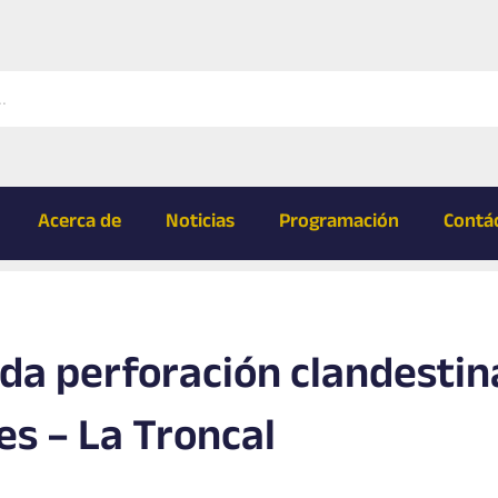
Acerca de
Noticias
Programación
Contá
da perforación clandestin
es – La Troncal