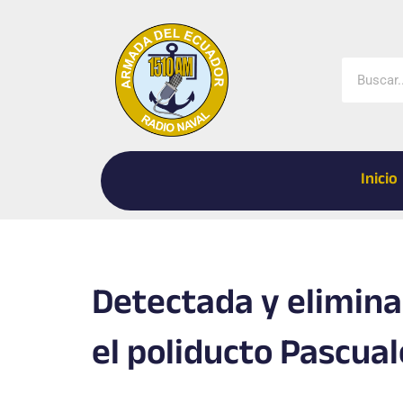
Ir
al
contenido
Buscar
Inicio
Detectada y elimina
el poliducto Pascual