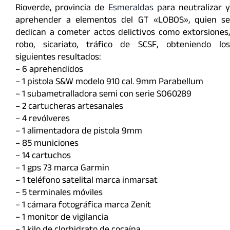
Rioverde, provincia de
Esmeraldas
para neutralizar y
aprehender a elementos del GT «LOBOS», quien se
dedican a cometer actos delictivos como extorsiones,
robo, sicariato, tráfico de SCSF, obteniendo los
siguientes resultados:
– 6 aprehendidos
– 1 pistola S&W modelo 910 cal. 9mm Parabellum
– 1 subametralladora semi con serie SO60289
– 2 cartucheras artesanales
– 4 revólveres
– 1 alimentadora de pistola 9mm
– 85 municiones
– 14 cartuchos
– 1 gps 73 marca Garmin
– 1 teléfono satelital marca inmarsat
– 5 terminales móviles
– 1 cámara fotográfica marca Zenit
– 1 monitor de vigilancia