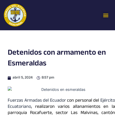
Ir
al
Me
contenido
Detenidos con armamento en
Esmeraldas
abril 5, 2024
8:57 pm
Fuerzas Armadas del Ecuador
con personal del
Ejércit
Ecuatoriano
, realizaron varios allanamientos en la
parroquia Rocafuerte, sector Las Malvinas, cantón