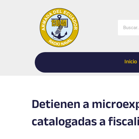
Ir
al
contenido
Buscar
Inicio
Detienen a microex
catalogadas a fiscal