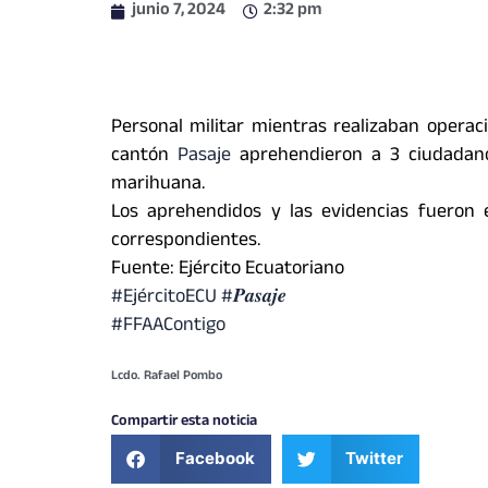
junio 7, 2024
2:32 pm
Personal militar mientras realizaban operac
cantón
Pasaje
aprehendieron a 3 ciudadano
marihuana.
Los aprehendidos y las evidencias fueron 
correspondientes.
Fuente: Ejército Ecuatoriano
#EjércitoECU
#𝑷𝒂𝒔𝒂𝒋𝒆
#FFAAContigo
Lcdo. Rafael Pombo
Compartir esta noticia
Facebook
Twitter