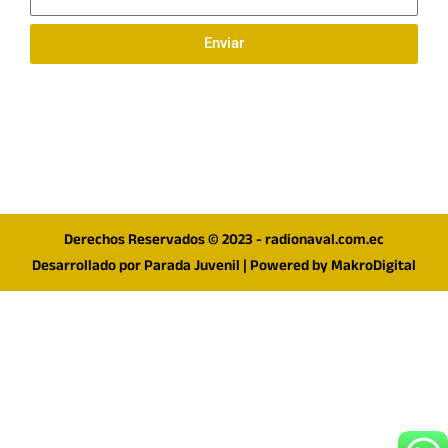
electrónico
Enviar
Síguenos en redes
F
I
T
a
n
w
c
s
i
e
t
t
Derechos Reservados © 2023 - radionaval.com.ec
b
a
t
Desarrollado por
Parada Juvenil
| Powered by
MakroDigital
o
g
e
o
r
r
k
a
m