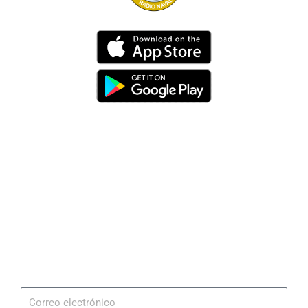
Dirección
Av. 25 de Julio – Base Naval Sur
Teléfonos
0994209939
Email
info@radionaval.com.ec
Suscribirme
Correo