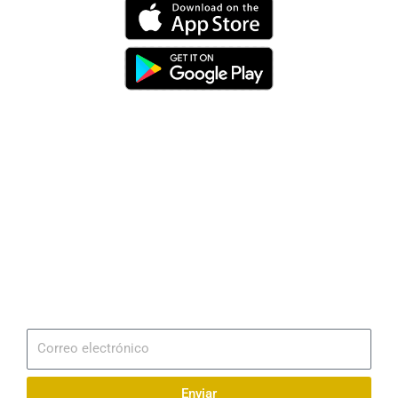
Dirección
Av. 25 de Julio – Base Naval Sur
Teléfonos
0994209939
Email
info@radionaval.com.ec
Suscribirme
Correo
electrónico
Enviar