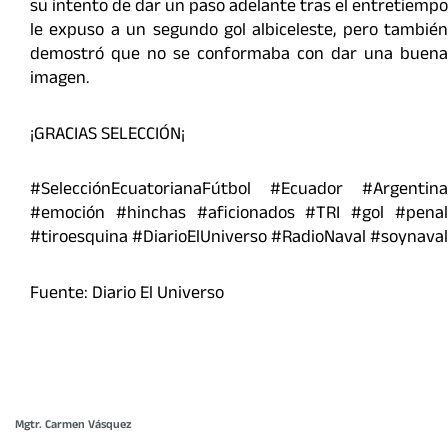
su intento de dar un paso adelante tras el entretiempo
le expuso a un segundo gol albiceleste, pero también
demostró que no se conformaba con dar una buena
imagen.
¡GRACIAS SELECCIÓN¡
#SelecciónEcuatorianaFútbol #Ecuador #Argentina
#emoción #hinchas #aficionados #TRI #gol #penal
#tiroesquina #DiarioElUniverso #RadioNaval #soynaval
Fuente: Diario El Universo
Mgtr. Carmen Vásquez