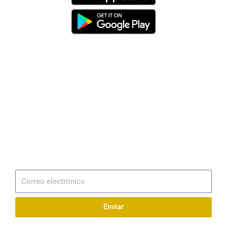
Dirección
Av. 25 de Julio – Base Naval Sur
Teléfonos
0994209939
Email
info@radionaval.com.ec
Suscribirme
Correo
electrónico
Enviar