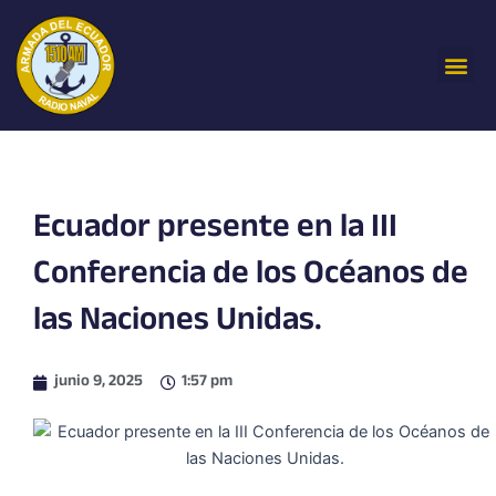
Ir
al
Me
contenido
Ecuador presente en la III
Conferencia de los Océanos de
las Naciones Unidas.
junio 9, 2025
1:57 pm