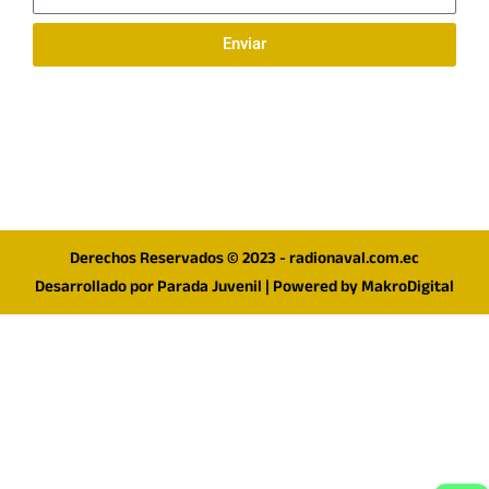
electrónico
Enviar
Síguenos en redes
F
I
T
a
n
w
c
s
i
e
t
t
Derechos Reservados © 2023 - radionaval.com.ec
b
a
t
Desarrollado por
Parada Juvenil
| Powered by
MakroDigital
o
g
e
o
r
r
k
a
m