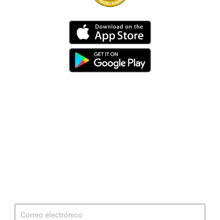
Dirección
Av. 25 de Julio – Base Naval Sur
Teléfonos
0994209939
Email
info@radionaval.com.ec
Suscribirme
Correo